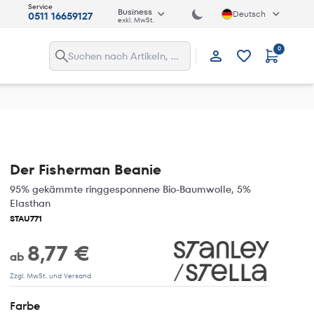
Service
Business
Deutsch
0511 16659127
exkl. MwSt.
0
Anmelden
Der Fisherman Beanie
95% gekämmte ringgesponnene Bio-Baumwolle, 5%
Elasthan
STAU771
8,77 €
ab
Zzgl. MwSt. und Versand
Farbe