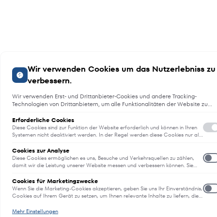
Wir verwenden Cookies um das Nutzerlebniss zu
verbessern.
Wir verwenden Erst- und Drittanbieter-Cookies und andere Tracking-
Technologien von Drittanbietern, um alle Funktionalitäten der Website zu
bieten, das Benutzererlebnis an Sie anzupassen, Analysen durchzuführen
und personalisierte Werbung über unsere Websites, Apps und Newsletter i
Erforderliche Cookies
Internet und über Social-Media-Plattformen bereitzustellen. Zu diesem
Diese Cookies sind zur Funktion der Website erforderlich und können in Ihren
Zweck erfassen wir Informationen zum Benutzer, dem Browsing-Verhalten
Systemen nicht deaktiviert werden. In der Regel werden diese Cookies nur als
Reaktion auf von Ihnen getätigte Aktionen gesetzt, die einer
und zum verwendeten Gerät.
E
Dienstanforderung entsprechen, wie etwa dem Festlegen Ihrer
Cookies zur Analyse
Datenschutzeinstellungen, dem Anmelden oder dem Ausfüllen von
Diese Cookies ermöglichen es uns, Besuche und Verkehrsquellen zu zählen,
Formularen. Sie können Ihren Browser so einstellen, dass diese Cookies
damit wir die Leistung unserer Website messen und verbessern können. Sie
blockiert oder Sie über diese Cookies benachrichtigt werden. Einige Bereiche
unterstützen uns bei der Beantwortung der Fragen, welche Seiten am
der Website funktionieren dann aber nicht. Diese Cookies speichern keine
beliebtesten sind, welche am wenigsten genutzt werden und wie sich
Cookies für Marketingzwecke
personenbezogenen Daten.
Besucher auf der Website bewegen. Alle von diesen Cookies erfassten
Wenn Sie die Marketing-Cookies akzeptieren, geben Sie uns Ihr Einverständnis,
Informationen werden aggregiert und sind deshalb anonym. Wenn Sie diese
Cookies auf Ihrem Gerät zu setzen, um Ihnen relevante Inhalte zu liefern, die
Cookies nicht zulassen, können wir nicht wissen, wann Sie unsere Website
Ihren Interessen entsprechen. Diese Cookies können von uns oder unseren
besucht haben.
Werbepartnern auf unserer Website bereitgestellt werden, um ein Profil Ihrer
Mehr Einstellungen