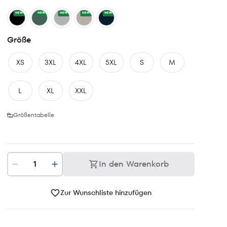
NEW
NEW
NEW
NEW
NEW
Größe
XS
3XL
4XL
5XL
S
M
L
XL
XXL
Größentabelle
In den Warenkorb
Zur Wunschliste hinzufügen