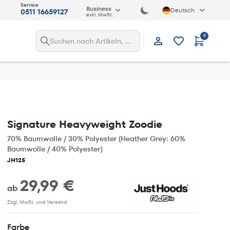
Service
Business
Deutsch
0511 16659127
exkl. MwSt.
0
Anmelden
Signature Heavyweight Zoodie
70% Baumwolle / 30% Polyester (Heather Grey: 60%
Baumwolle / 40% Polyester)
JH125
29,99 €
ab
Zzgl. MwSt. und Versand
Farbe