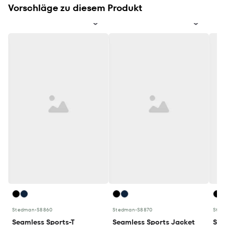
Vorschläge zu diesem Produkt
Stedman
•
S8860
Stedman
•
S8870
Ste
Seamless Sports-T
Seamless Sports Jacket
Sea