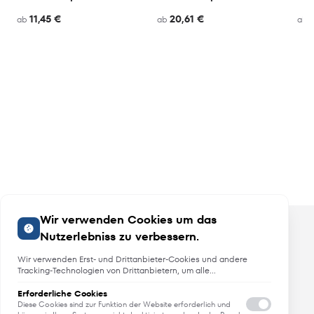
11,45 €
20,61 €
ab
ab
ab
Wir verwenden Cookies um das
Nutzerlebniss zu verbessern.
Wir verwenden Erst- und Drittanbieter-Cookies und andere
Tracking-Technologien von Drittanbietern, um alle
Funktionalitäten der Website zu bieten, das Benutzererlebnis an
Sie anzupassen, Analysen durchzuführen und personalisierte
Erforderliche Cookies
Angebote, Neuheiten und Trends
Werbung über unsere Websites, Apps und Newsletter im
Diese Cookies sind zur Funktion der Website erforderlich und