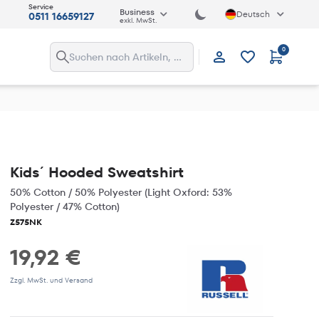
Service
Business
Deutsch
0511 16659127
exkl. MwSt.
0
Anmelden
Kids´ Hooded Sweatshirt
50% Cotton / 50% Polyester (Light Oxford: 53%
Polyester / 47% Cotton)
Z575NK
19,92 €
Zzgl. MwSt. und Versand