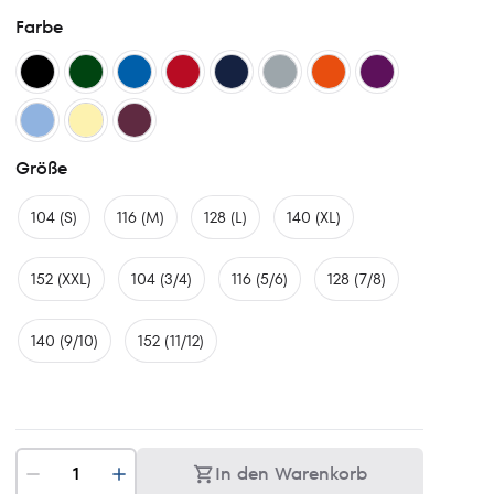
Farbe
Größe
104 (S)
116 (M)
128 (L)
140 (XL)
152 (XXL)
104 (3/4)
116 (5/6)
128 (7/8)
140 (9/10)
152 (11/12)
In den Warenkorb