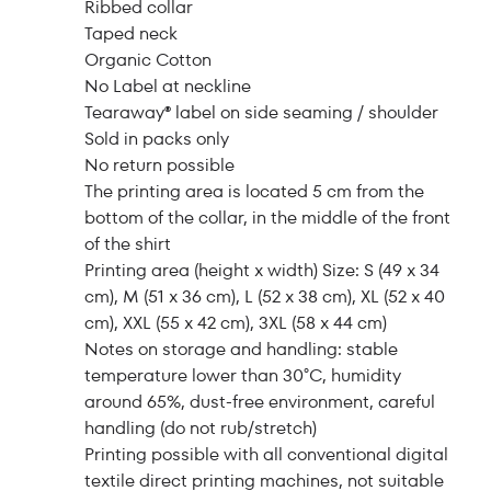
Ribbed collar
Taped neck
Organic Cotton
No Label at neckline
Tearaway® label on side seaming / shoulder
Sold in packs only
No return possible
The printing area is located 5 cm from the
bottom of the collar, in the middle of the front
of the shirt
Printing area (height x width) Size: S (49 x 34
cm), M (51 x 36 cm), L (52 x 38 cm), XL (52 x 40
cm), XXL (55 x 42 cm), 3XL (58 x 44 cm)
Notes on storage and handling: stable
temperature lower than 30°C, humidity
around 65%, dust-free environment, careful
handling (do not rub/stretch)
Printing possible with all conventional digital
textile direct printing machines, not suitable