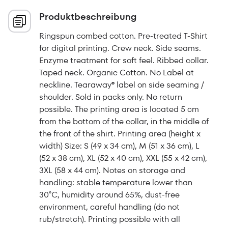
Produktbeschreibung
Ringspun combed cotton. Pre-treated T-Shirt
for digital printing. Crew neck. Side seams.
Enzyme treatment for soft feel. Ribbed collar.
Taped neck. Organic Cotton. No Label at
neckline. Tearaway® label on side seaming /
shoulder. Sold in packs only. No return
possible. The printing area is located 5 cm
from the bottom of the collar, in the middle of
the front of the shirt. Printing area (height x
width) Size: S (49 x 34 cm), M (51 x 36 cm), L
(52 x 38 cm), XL (52 x 40 cm), XXL (55 x 42 cm),
3XL (58 x 44 cm). Notes on storage and
handling: stable temperature lower than
30°C, humidity around 65%, dust-free
environment, careful handling (do not
rub/stretch). Printing possible with all