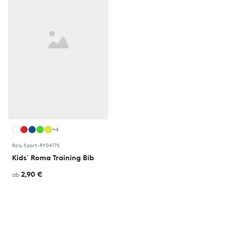
+4
Roly Sport
•
RY0417K
Kids´ Roma Training Bib
2,90 €
ab