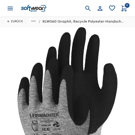
0
Anmelden
RLW560 Graphit, Recycle Polyester-Handschuh mit Nitril-Beschichtung, SB-Karte
ZURÜCK