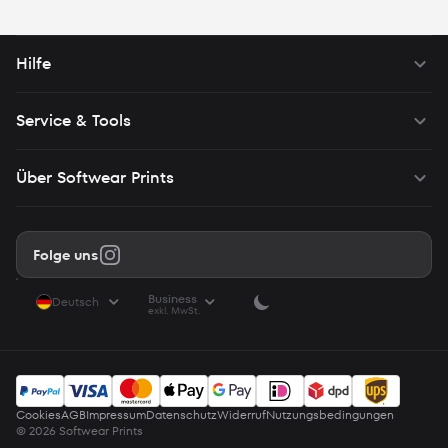
werden möglicherweise weniger relevante Inhalte von uns
angezeigt.
Hilfe
Service & Tools
Über Softwear Prints
Folge uns
Business
Deutsch
exkl. MwSt.
Cookies
AGB
Impressum
Datenschutz
Widerruf
Nutzungsbedingungen
© 2026 Softwear Prints