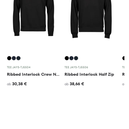
TEE JAYS
•
TJ5504
TEE JAYS
•
TJ5506
TEE 
Ribbed Interlock Crew Neck
Ribbed Interlock Half Zip
30,38 €
38,66 €
ab
ab
ab