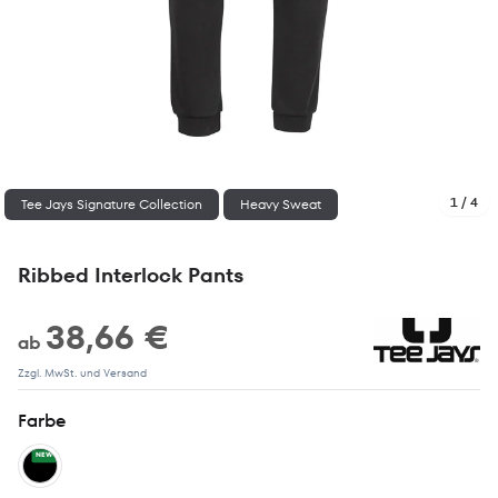
1 / 4
Tee Jays Signature Collection
Heavy Sweat
Ribbed Interlock Pants
38,66 €
ab
Zzgl. MwSt. und Versand
Farbe
NEW