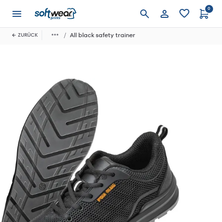
0
Anmelden
All black safety trainer
ZURÜCK