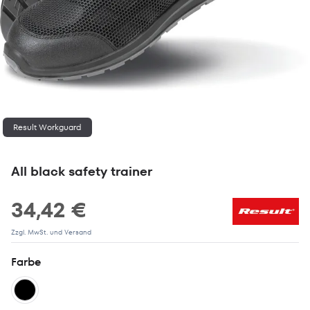
Result Workguard
All black safety trainer
34,42 €
Zzgl. MwSt. und Versand
Farbe