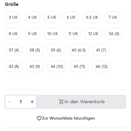
Größe
3 UK
4 UK
5 UK
6 UK
6.5 UK
7 UK
8 UK
9 UK
10 UK
11 UK
12 UK
36 (3)
37 (4)
38 (5)
39 (6)
40 (6.5)
41 (7)
42 (8)
43 (9)
44 (10)
45 (11)
46 (12)
In den Warenkorb
Zur Wunschliste hinzufügen