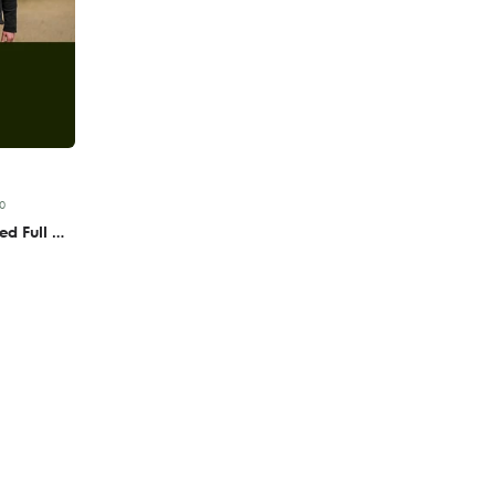
0
Honestly Made Recycled Full Zip Microfleece