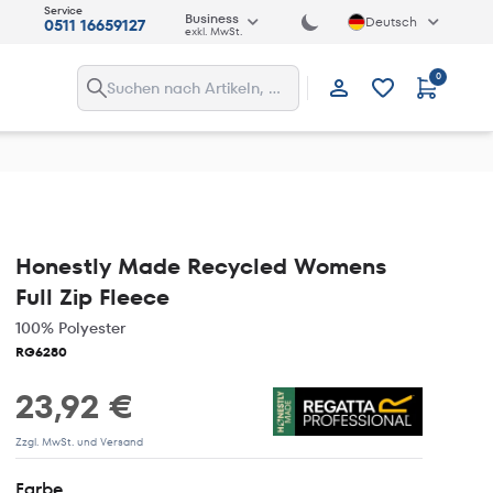
Service
Business
Deutsch
0511 16659127
exkl. MwSt.
0
Anmelden
Honestly Made Recycled Womens
Full Zip Fleece
100% Polyester
RG6280
23,92 €
Zzgl. MwSt. und Versand
Farbe