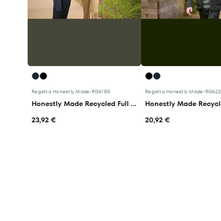
Regatta Honestly Made
•
RG6180
Regatta Honestly Made
•
RG622
Honestly Made Recycled Full Zip Fleece Jacket
23,92 €
20,92 €