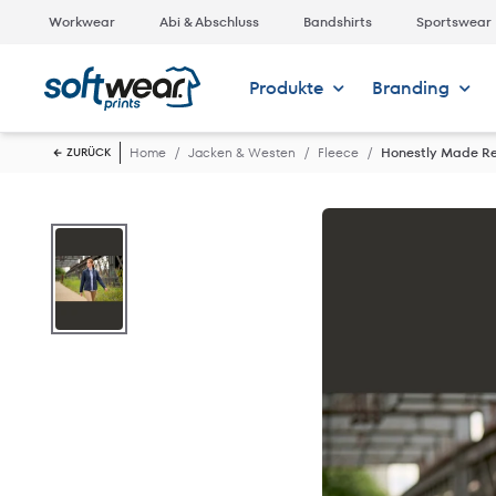
Workwear
Abi & Abschluss
Bandshirts
Sportswear
Produkte
Branding
Home
Jacken & Westen
Fleece
Honestly Made Re
ZURÜCK