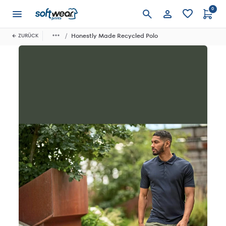
0
Anmelden
Honestly Made Recycled Polo
ZURÜCK