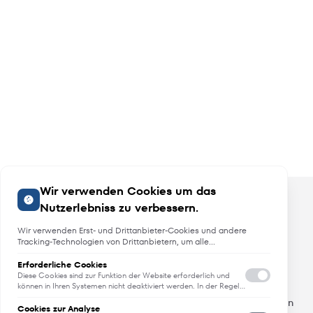
Wir verwenden Cookies um das
Nutzerlebniss zu verbessern.
Wir verwenden Erst- und Drittanbieter-Cookies und andere
Tracking-Technologien von Drittanbietern, um alle
Funktionalitäten der Website zu bieten, das Benutzererlebnis an
Sie anzupassen, Analysen durchzuführen und personalisierte
Erforderliche Cookies
Angebote, Neuheiten und Trends
Werbung über unsere Websites, Apps und Newsletter im
Diese Cookies sind zur Funktion der Website erforderlich und
Internet und über Social-Media-Plattformen bereitzustellen. Zu
können in Ihren Systemen nicht deaktiviert werden. In der Regel
werden diese Cookies nur als Reaktion auf von Ihnen getätigte
diesem Zweck erfassen wir Informationen zum Benutzer, dem
Erfahren Sie als erstes von Neuheiten, Trends und aktuellen
Aktionen gesetzt, die einer Dienstanforderung entsprechen, wie
Browsing-Verhalten und zum verwendeten Gerät.
Cookies zur Analyse