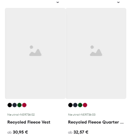
Neutral
•
NER73602
Neutral
•
NER73603
Recycled Fleece Vest
Recycled Fleece Quarter Zip
30,95 €
32,57 €
ab
ab