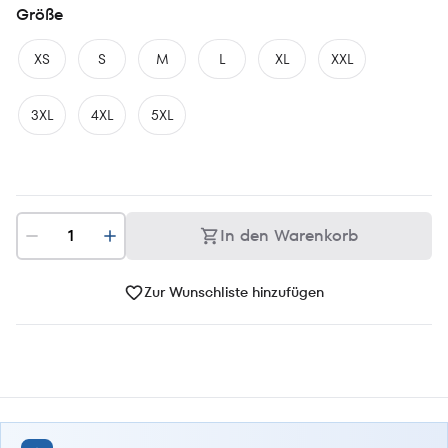
Größe
XS
S
M
L
XL
XXL
3XL
4XL
5XL
In den Warenkorb
Zur Wunschliste hinzufügen