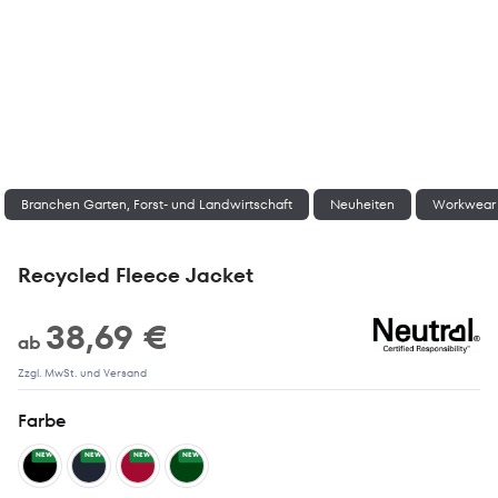
Branchen Garten, Forst- und Landwirtschaft
Neuheiten
Workwear 
Recycled Fleece Jacket
38,69 €
ab
Zzgl. MwSt. und Versand
Farbe
NEW
NEW
NEW
NEW