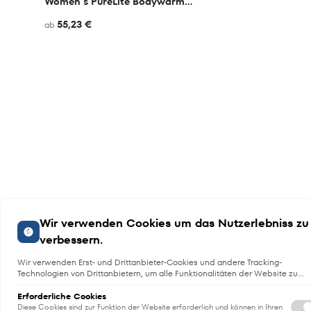
Women´s PureLite Bodywarmer
55,23 €
ab
Wir verwenden Cookies um das Nutzerlebniss zu
verbessern.
Wir verwenden Erst- und Drittanbieter-Cookies und andere Tracking-
Technologien von Drittanbietern, um alle Funktionalitäten der Website zu
bieten, das Benutzererlebnis an Sie anzupassen, Analysen durchzuführen
und personalisierte Werbung über unsere Websites, Apps und Newsletter i
Erforderliche Cookies
Internet und über Social-Media-Plattformen bereitzustellen. Zu diesem
Diese Cookies sind zur Funktion der Website erforderlich und können in Ihren