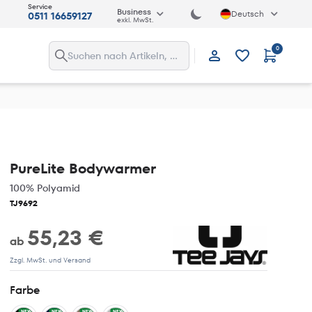
Service
Business
Deutsch
0511 16659127
exkl. MwSt.
0
Anmelden
PureLite Bodywarmer
100% Polyamid
TJ9692
55,23 €
ab
Zzgl. MwSt. und Versand
Farbe
NEW
NEW
NEW
NEW