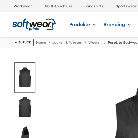
Workwear
Abi & Abschluss
Bandshirts
Sportswear
Produkte
Branding
Home
Jacken & Westen
Westen
PureLite Bodyw
ZURÜCK