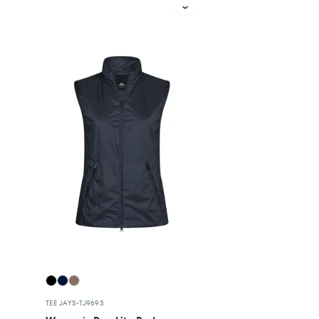
TEE JAYS
•
TJ9693