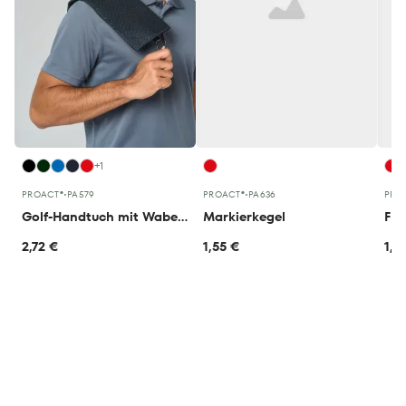
+1
PROACT®
•
PA579
PROACT®
•
PA636
PRO
Golf-Handtuch mit Wabenstruktur - 50 x 40 cm
Markierkegel
Fle
2,72 €
1,55 €
1,5