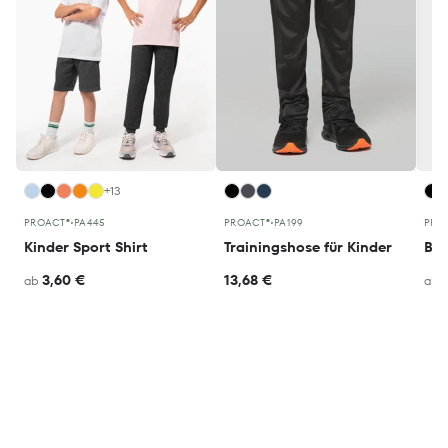
+13
PROACT®
•
PA445
PROACT®
•
PA199
PRO
Kinder Sport Shirt
Trainingshose für Kinder
3,60 €
13,68 €
ab
ab