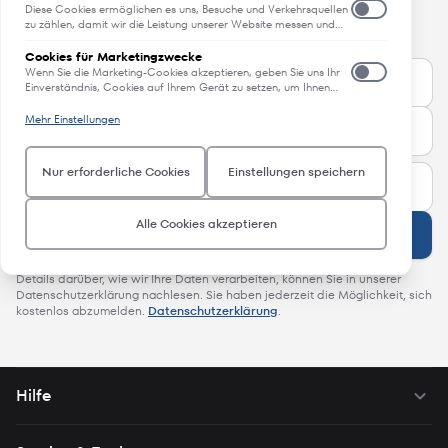
Angeboten.
etwa dem Festlegen Ihrer Datenschutzeinstellungen, dem
Diese Cookies ermöglichen es uns, Besuche und Verkehrsquellen
Anmelden oder dem Ausfüllen von Formularen. Sie können Ihren
All das - direkt in Ihren Posteingang.
zu zählen, damit wir die Leistung unserer Website messen und
Browser so einstellen, dass diese Cookies blockiert oder Sie über
verbessern können. Sie unterstützen uns bei der Beantwortung
diese Cookies benachrichtigt werden. Einige Bereiche der
der Fragen, welche Seiten am beliebtesten sind, welche am
Cookies für Marketingzwecke
Website funktionieren dann aber nicht. Diese Cookies speichern
wenigsten genutzt werden und wie sich Besucher auf der
Wenn Sie die Marketing-Cookies akzeptieren, geben Sie uns Ihr
keine personenbezogenen Daten.
Website bewegen. Alle von diesen Cookies erfassten
Einverständnis, Cookies auf Ihrem Gerät zu setzen, um Ihnen
Informationen werden aggregiert und sind deshalb anonym.
relevante Inhalte zu liefern, die Ihren Interessen entsprechen.
Wenn Sie diese Cookies nicht zulassen, können wir nicht wissen,
Diese Cookies können von uns oder unseren Werbepartnern auf
Mehr Einstellungen
wann Sie unsere Website besucht haben.
unserer Website bereitgestellt werden, um ein Profil Ihrer
Interessen zu erstellen und Ihnen relevante Inhalte auf unserer
und auf Websites Dritter zu zeigen. Um Inhalte liefern zu können,
Nur erforderliche Cookies
Einstellungen speichern
die Ihren Interessen entsprechen, setzen wir Ihre Aktivitäten
zusammen mit den personenbezogenen Daten ein, die Sie uns
auf unserer Website zur Verfügung gestellt haben. Um Ihnen
relevante Inhalte auf Websites Dritter zu präsentieren, teilen wir
Alle Cookies akzeptieren
Anmelden
diese Informationen sowie eine Kundenkennung (wie eine
verschlüsselte E-Mail-Adresse oder Geräte-ID) mit Dritten, z.B.
mit Werbeplattformen und sozialen Netzwerken. Um die Inhalte
Details darüber, wie wir Ihre Daten verarbeiten, können Sie in unserer
für Sie so interessant wie möglich zu gestalten, können wir diese
Datenschutzerklärung nachlesen. Sie haben jederzeit die Möglichkeit, sich
Daten über verschiedene Geräte hinweg verknüpfen, die Sie
kostenlos abzumelden.
Datenschutzerklärung
.
verwendest. Wenn Sie die Marketing-Cookies nicht akzeptieren,
setzen wir keine solcher Cookies auf Ihrem Gerät und Ihnen
werden möglicherweise weniger relevante Inhalte von uns
angezeigt.
Hilfe