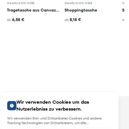
Westford Mill
•
W335
Westford Mill
•
W345
West
Tragetasche aus Canvas mit Leopardenmuster
Shoppingtasche
6,58 €
8,18 €
ab
ab
ab
Wir verwenden Cookies um das
Nutzerlebniss zu verbessern.
Wir verwenden Erst- und Drittanbieter-Cookies und andere
Tracking-Technologien von Drittanbietern, um alle
Funktionalitäten der Website zu bieten, das Benutzererlebnis an