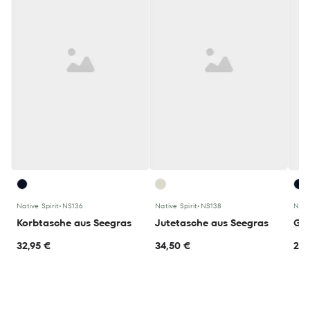
Native Spirit
•
NS136
Native Spirit
•
NS138
Nativ
Korbtasche aus Seegras
Jutetasche aus Seegras
32,95 €
34,50 €
29,