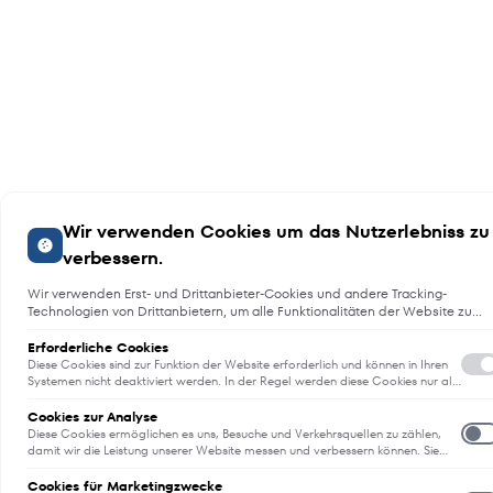
Wir verwenden Cookies um das Nutzerlebniss zu
verbessern.
Wir verwenden Erst- und Drittanbieter-Cookies und andere Tracking-
Technologien von Drittanbietern, um alle Funktionalitäten der Website zu
bieten, das Benutzererlebnis an Sie anzupassen, Analysen durchzuführen
und personalisierte Werbung über unsere Websites, Apps und Newsletter i
Erforderliche Cookies
Internet und über Social-Media-Plattformen bereitzustellen. Zu diesem
Diese Cookies sind zur Funktion der Website erforderlich und können in Ihren
Zweck erfassen wir Informationen zum Benutzer, dem Browsing-Verhalten
Systemen nicht deaktiviert werden. In der Regel werden diese Cookies nur als
Reaktion auf von Ihnen getätigte Aktionen gesetzt, die einer
und zum verwendeten Gerät.
E
Dienstanforderung entsprechen, wie etwa dem Festlegen Ihrer
Cookies zur Analyse
Datenschutzeinstellungen, dem Anmelden oder dem Ausfüllen von
Diese Cookies ermöglichen es uns, Besuche und Verkehrsquellen zu zählen,
Formularen. Sie können Ihren Browser so einstellen, dass diese Cookies
damit wir die Leistung unserer Website messen und verbessern können. Sie
blockiert oder Sie über diese Cookies benachrichtigt werden. Einige Bereiche
unterstützen uns bei der Beantwortung der Fragen, welche Seiten am
der Website funktionieren dann aber nicht. Diese Cookies speichern keine
beliebtesten sind, welche am wenigsten genutzt werden und wie sich
Cookies für Marketingzwecke