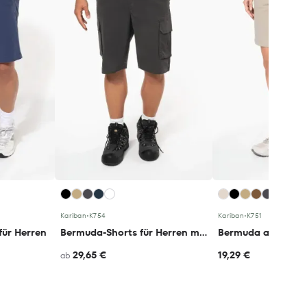
+7
Kariban
•
K754
Kariban
•
K751
für Herren
Bermuda-Shorts für Herren mit mehreren Taschen
Bermuda aus Chin
29,65 €
19,29 €
ab