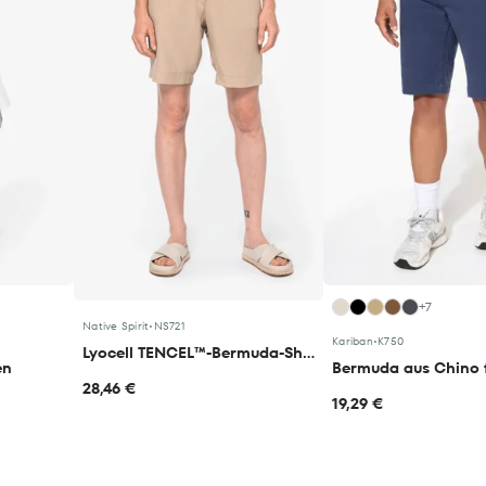
+7
Native Spirit
•
NS721
Kariban
•
K750
Lyocell TENCEL™-Bermuda-Shorts für Damen - 190g
en
Bermuda aus Chino 
28,46 €
19,29 €