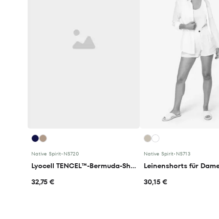
Native Spirit
•
NS720
Native Spirit
•
NS713
Lyocell TENCEL™-Bermuda-Shorts für Herren
Leinenshorts für Dam
32,75 €
30,15 €