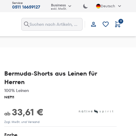
Service
Business
Deutsch
0511 16659127
exkl. MwSt.
0
Anmelden
Bermuda-Shorts aus Leinen für
Herren
100% Leinen
NS711
33,61 €
ab
Zzgl. MwSt. und Versand
Farbe