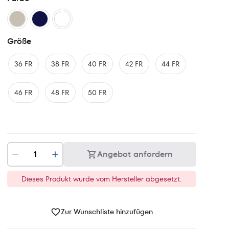
Größe
36 FR
38 FR
40 FR
42 FR
44 FR
46 FR
48 FR
50 FR
Angebot anfordern
Dieses Produkt wurde vom Hersteller abgesetzt.
Zur Wunschliste hinzufügen