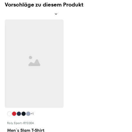
Vorschläge zu diesem Produkt
+1
Roly Sport
•
RY0304
Men´s Slam T-Shirt