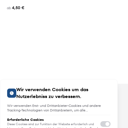
4,50 €
ab
Wir verwenden Cookies um das
Nutzerlebniss zu verbessern.
Wir verwenden Erst- und Drittanbieter-Cookies und andere
Tracking-Technologien von Drittanbietern, um alle
Funktionalitäten der Website zu bieten, das Benutzererlebnis an
Sie anzupassen, Analysen durchzuführen und personalisierte
Erforderliche Cookies
Angebote, Neuheiten und Trends
Werbung über unsere Websites, Apps und Newsletter im
Diese Cookies sind zur Funktion der Website erforderlich und