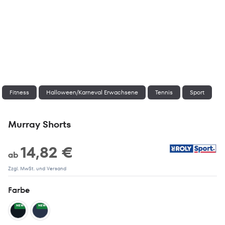
Fitness
Halloween/Karneval Erwachsene
Tennis
Sport
Murray Shorts
14,82 €
ab
Zzgl. MwSt. und Versand
Farbe
NEW
NEW