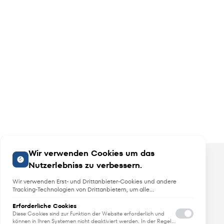
Wir verwenden Cookies um das
Nutzerlebniss zu verbessern.
Wir verwenden Erst- und Drittanbieter-Cookies und andere
Tracking-Technologien von Drittanbietern, um alle
Funktionalitäten der Website zu bieten, das Benutzererlebnis an
Sie anzupassen, Analysen durchzuführen und personalisierte
Erforderliche Cookies
Angebote, Neuheiten und Trends
Werbung über unsere Websites, Apps und Newsletter im
Diese Cookies sind zur Funktion der Website erforderlich und
Internet und über Social-Media-Plattformen bereitzustellen. Zu
können in Ihren Systemen nicht deaktiviert werden. In der Regel