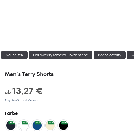
Neuheiten
Halloween/Karneval Erwachsene
Bachelorparty
Re
Men´s Terry Shorts
13,27 €
ab
Zzgl. MwSt. und Versand
Farbe
NEW
NEW
NEW
NEW
NEW