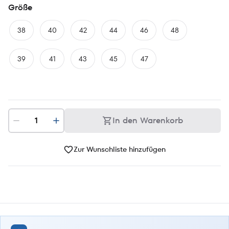
Größe
38
40
42
44
46
48
39
41
43
45
47
In den Warenkorb
Zur Wunschliste hinzufügen