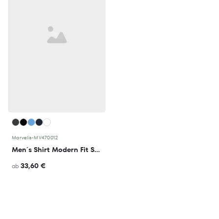
Marvelis
•
MV470012
Men´s Shirt Modern Fit Short Sleeve
33,60 €
ab