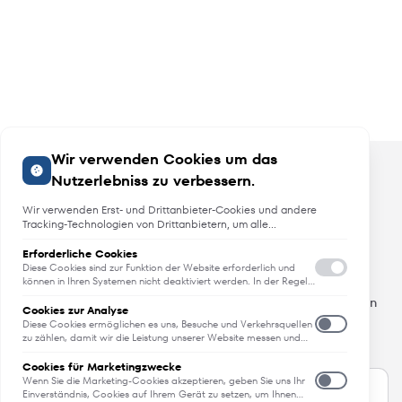
Wir verwenden Cookies um das
Nutzerlebniss zu verbessern.
Wir verwenden Erst- und Drittanbieter-Cookies und andere
Tracking-Technologien von Drittanbietern, um alle
Funktionalitäten der Website zu bieten, das Benutzererlebnis an
Sie anzupassen, Analysen durchzuführen und personalisierte
Erforderliche Cookies
Angebote, Neuheiten und Trends
Werbung über unsere Websites, Apps und Newsletter im
Diese Cookies sind zur Funktion der Website erforderlich und
Internet und über Social-Media-Plattformen bereitzustellen. Zu
können in Ihren Systemen nicht deaktiviert werden. In der Regel
werden diese Cookies nur als Reaktion auf von Ihnen getätigte
diesem Zweck erfassen wir Informationen zum Benutzer, dem
Erfahren Sie als erstes von Neuheiten, Trends und aktuellen
Aktionen gesetzt, die einer Dienstanforderung entsprechen, wie
Browsing-Verhalten und zum verwendeten Gerät.
Cookies zur Analyse
Angeboten.
etwa dem Festlegen Ihrer Datenschutzeinstellungen, dem
Diese Cookies ermöglichen es uns, Besuche und Verkehrsquellen
Anmelden oder dem Ausfüllen von Formularen. Sie können Ihren
All das - direkt in Ihren Posteingang.
zu zählen, damit wir die Leistung unserer Website messen und
Browser so einstellen, dass diese Cookies blockiert oder Sie über
verbessern können. Sie unterstützen uns bei der Beantwortung
diese Cookies benachrichtigt werden. Einige Bereiche der
der Fragen, welche Seiten am beliebtesten sind, welche am
Cookies für Marketingzwecke
Website funktionieren dann aber nicht. Diese Cookies speichern
wenigsten genutzt werden und wie sich Besucher auf der
Wenn Sie die Marketing-Cookies akzeptieren, geben Sie uns Ihr
keine personenbezogenen Daten.
Website bewegen. Alle von diesen Cookies erfassten
Einverständnis, Cookies auf Ihrem Gerät zu setzen, um Ihnen