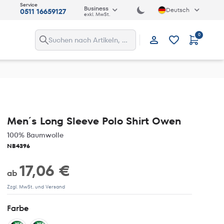
Service
Business
Deutsch
0511 16659127
exkl. MwSt.
0
Anmelden
Men´s Long Sleeve Polo Shirt Owen
100% Baumwolle
NB4396
17,06 €
ab
Zzgl. MwSt. und Versand
Farbe
NEW
NEW