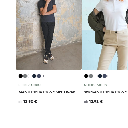
+1
+1
NEOBLU
•
NB3188
NEOBLU
•
NB3189
Men´s Piqué Polo Shirt Owen
13,92 €
13,92 €
ab
ab