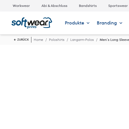
Workwear
Abi & Abschluss
Bandshirts
Sportswear
Produkte
Branding
Home
Poloshirts
Langarm-Polos
Men´s Long Sleev
ZURÜCK