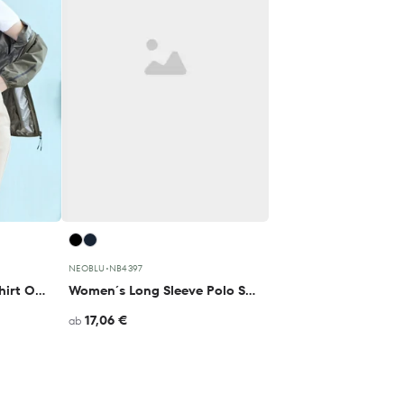
NEOBLU
•
NB4397
Women´s Piqué Polo Shirt Owen
Women´s Long Sleeve Polo Shirt Owen
17,06 €
ab