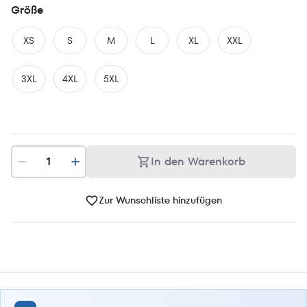
Größe
XS
S
M
L
XL
XXL
3XL
4XL
5XL
In den Warenkorb
Zur Wunschliste hinzufügen