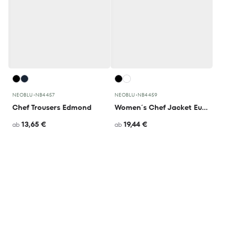
NEOBLU
•
NB4457
NEOBLU
•
NB4459
Chef Trousers Edmond
Women´s Chef Jacket Eugenie
13,65 €
19,44 €
ab
ab