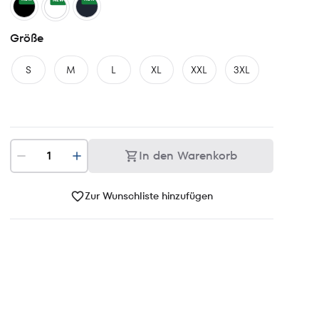
NEW
Größe
S
M
L
XL
XXL
3XL
In den Warenkorb
Zur Wunschliste hinzufügen