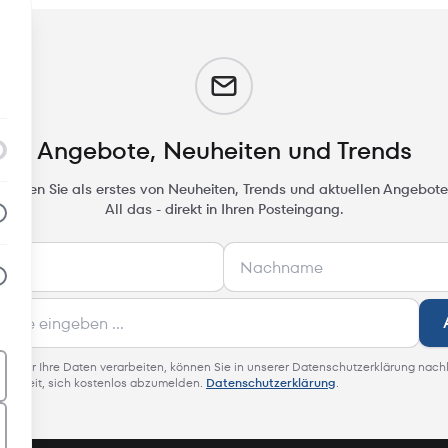
m
Angebote, Neuheiten und Trends
rfahren Sie als erstes von Neuheiten, Trends und aktuellen Angebote
All das - direkt in Ihren Posteingang.
 wie wir Ihre Daten verarbeiten, können Sie in unserer Datenschutzerklärung nach
glichkeit, sich kostenlos abzumelden.
Datenschutzerklärung
.