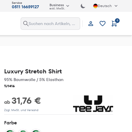
Service
Business
Deutsch
0511 16659127
exkl. MwSt.
0
Anmelden
Luxury Stretch Shirt
95% Baumwolle / 5% Elasthan
TJ1416
31,76 €
ab
Zzgl. MwSt. und Versand
Farbe
NEW
NEW