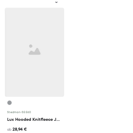
Stedman
•
S5560
Lux Hooded Knitfleece Jacket Women
28,94 €
ab