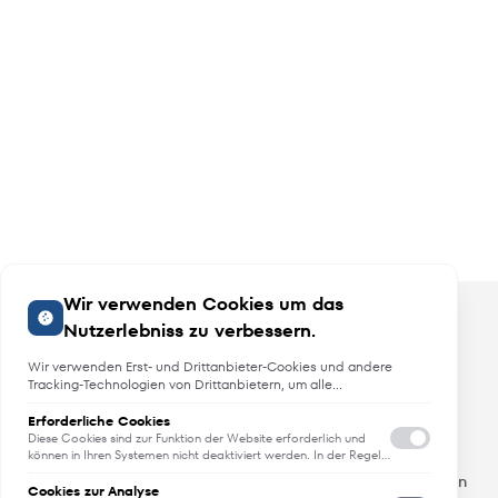
Wir verwenden Cookies um das
Nutzerlebniss zu verbessern.
Wir verwenden Erst- und Drittanbieter-Cookies und andere
Tracking-Technologien von Drittanbietern, um alle
Funktionalitäten der Website zu bieten, das Benutzererlebnis an
Sie anzupassen, Analysen durchzuführen und personalisierte
Erforderliche Cookies
Angebote, Neuheiten und Trends
Werbung über unsere Websites, Apps und Newsletter im
Diese Cookies sind zur Funktion der Website erforderlich und
Internet und über Social-Media-Plattformen bereitzustellen. Zu
können in Ihren Systemen nicht deaktiviert werden. In der Regel
werden diese Cookies nur als Reaktion auf von Ihnen getätigte
diesem Zweck erfassen wir Informationen zum Benutzer, dem
Erfahren Sie als erstes von Neuheiten, Trends und aktuellen
Aktionen gesetzt, die einer Dienstanforderung entsprechen, wie
Browsing-Verhalten und zum verwendeten Gerät.
Cookies zur Analyse