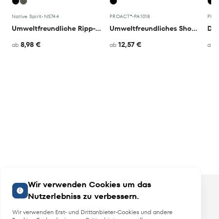
Native Spirit
•
NS744
PROACT®
•
PA1018
PRO
Umweltfreundliche Ripp-Shorts für Damen
Umweltfreundliches Shorty für Damen
Dam
8,98 €
12,57 €
ab
ab
ab
Wir verwenden Cookies um das
Nutzerlebniss zu verbessern.
Wir verwenden Erst- und Drittanbieter-Cookies und andere