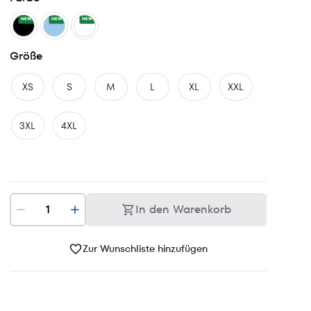
NEW
NEW
NEW
Größe
XS
S
M
L
XL
XXL
3XL
4XL
In den Warenkorb
Zur Wunschliste hinzufügen