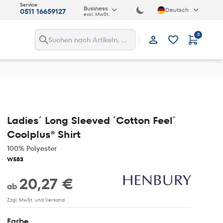
Service
Business
Deutsch
0511 16659127
exkl. MwSt.
0
Anmelden
Ladies´ Long Sleeved ´Cotton Feel´
Coolplus® Shirt
100% Polyester
W583
20,27 €
ab
Zzgl. MwSt. und Versand
Farbe