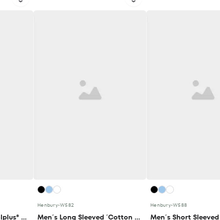
Henbury
•
W582
Henbury
•
W588
Ladies´ Sleeveless Coolplus® Polo Shirt
Men´s Long Sleeved ´Cotton Feel´ Coolplus® Shirt