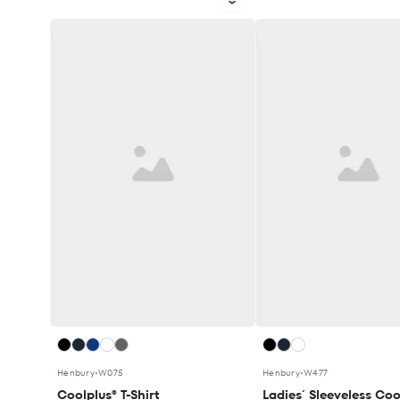
Henbury
•
W075
Henbury
•
W477
Coolplus® T-Shirt