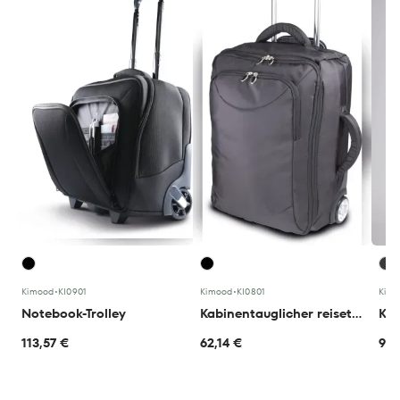
Kimood
•
KI0901
Kimood
•
KI0801
Kim
Notebook-Trolley
Kabinentauglicher reisetrolley
113,57 €
62,14 €
91,