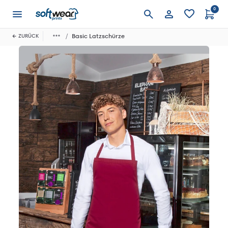
0
Anmelden
Basic Latzschürze
ZURÜCK