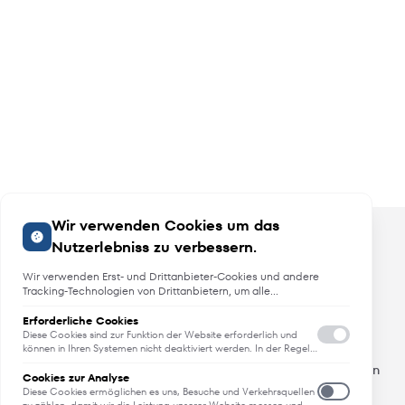
Wir verwenden Cookies um das
Nutzerlebniss zu verbessern.
Wir verwenden Erst- und Drittanbieter-Cookies und andere
Tracking-Technologien von Drittanbietern, um alle
Funktionalitäten der Website zu bieten, das Benutzererlebnis an
Sie anzupassen, Analysen durchzuführen und personalisierte
Erforderliche Cookies
Angebote, Neuheiten und Trends
Werbung über unsere Websites, Apps und Newsletter im
Diese Cookies sind zur Funktion der Website erforderlich und
Internet und über Social-Media-Plattformen bereitzustellen. Zu
können in Ihren Systemen nicht deaktiviert werden. In der Regel
werden diese Cookies nur als Reaktion auf von Ihnen getätigte
diesem Zweck erfassen wir Informationen zum Benutzer, dem
Erfahren Sie als erstes von Neuheiten, Trends und aktuellen
Aktionen gesetzt, die einer Dienstanforderung entsprechen, wie
Browsing-Verhalten und zum verwendeten Gerät.
Cookies zur Analyse
Angeboten.
etwa dem Festlegen Ihrer Datenschutzeinstellungen, dem
Diese Cookies ermöglichen es uns, Besuche und Verkehrsquellen
Anmelden oder dem Ausfüllen von Formularen. Sie können Ihren