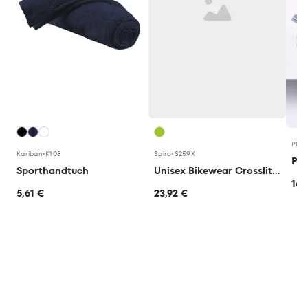
PRO
Kariban
•
K108
Spiro
•
S259X
Sporthandtuch
Unisex Bikewear Crosslite Gilet
16,
5,61 €
23,92 €