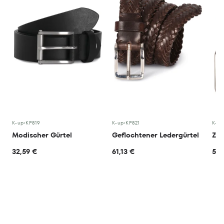
K-up
•
KP819
K-up
•
KP821
K-up
Modischer Gürtel
Geflochtener Ledergürtel
32,59 €
61,13 €
51,