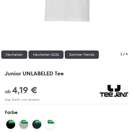
1 / 4
Neuheiten
Neuheiten 2026
Sommer Trends
Junior UNLABELED Tee
4,19 €
ab
Zzgl. MwSt. und Versand
Farbe
NEW
NEW
NEW
NEW