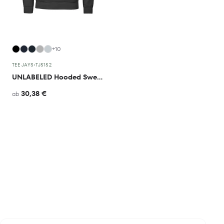
+10
TEE JAYS
•
TJ5152
UNLABELED Hooded Sweatshirt
30,38 €
ab