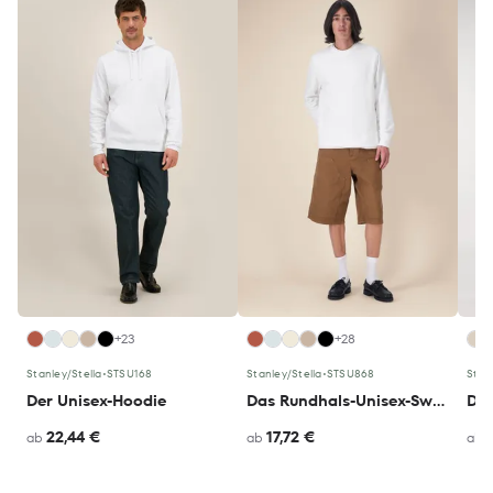
+23
+28
Stanley/Stella
•
STSU168
Stanley/Stella
•
STSU868
Stan
Der Unisex-Hoodie
Das Rundhals-Unisex-Sweatshirt
Der
22,44 €
17,72 €
ab
ab
ab