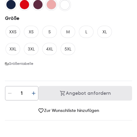
Größe
XXS
XS
S
M
L
XL
XXL
3XL
4XL
5XL
Größentabelle
Angebot anfordern
Zur Wunschliste hinzufügen