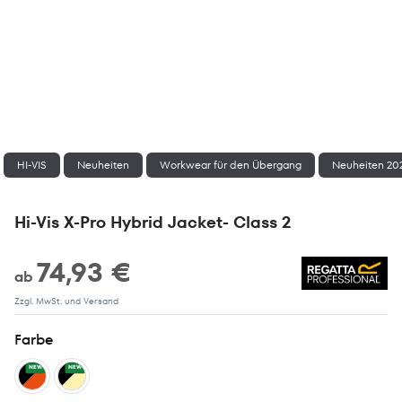
HI-VIS
Neuheiten
Workwear für den Übergang
Neuheiten 20
Hi-Vis X-Pro Hybrid Jacket- Class 2
74,93 €
ab
Zzgl. MwSt. und Versand
Farbe
NEW
NEW