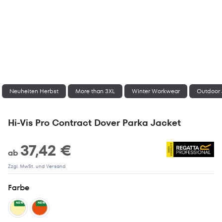
Neuheiten Herbst
More than 3XL
Winter Workwear
Outdoor
Hi-Vis Pro Contract Dover Parka Jacket
37,42 €
ab
Zzgl. MwSt. und Versand
Farbe
NEW
NEW