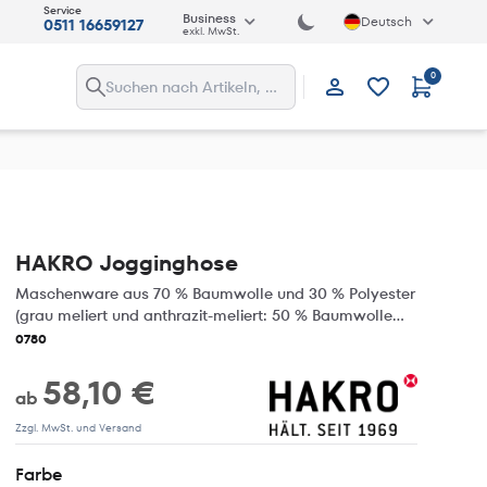
Service
Business
Deutsch
0511 16659127
exkl. MwSt.
0
Anmelden
HAKRO Jogginghose
Maschenware aus 70 % Baumwolle und 30 % Polyester
(grau meliert und anthrazit-meliert: 50 % Baumwolle
und 50 % Polyester) , 300 g/m²
0780
58,10 €
ab
Zzgl. MwSt. und Versand
Farbe