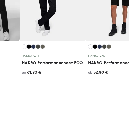
HAKRO
•
0711
HAKRO
•
0713
HAKRO Performancehose ECO
61,80 €
52,80 €
ab
ab