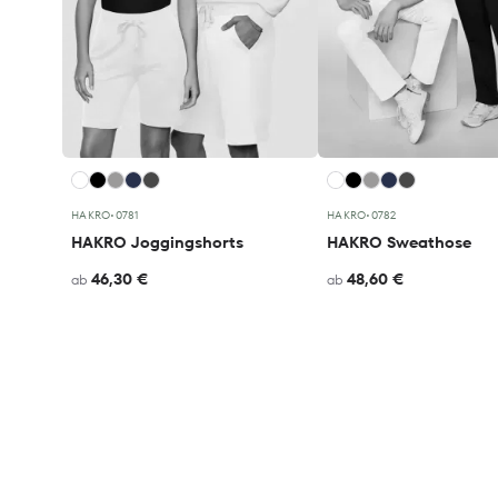
HAKRO
•
0781
HAKRO
•
0782
HAKRO Joggingshorts
HAKRO Sweathose
46,30 €
48,60 €
ab
ab