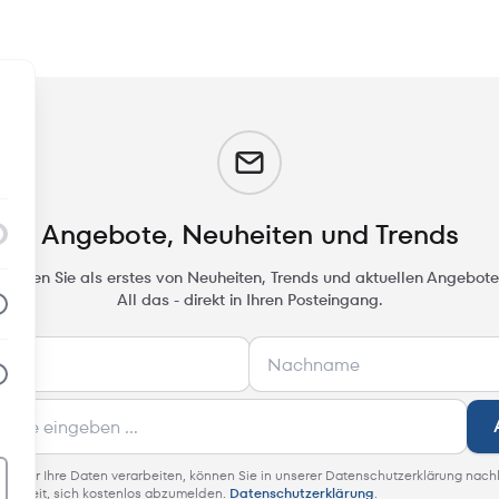
m
Angebote, Neuheiten und Trends
rfahren Sie als erstes von Neuheiten, Trends und aktuellen Angebote
All das - direkt in Ihren Posteingang.
 wie wir Ihre Daten verarbeiten, können Sie in unserer Datenschutzerklärung nach
glichkeit, sich kostenlos abzumelden.
Datenschutzerklärung
.