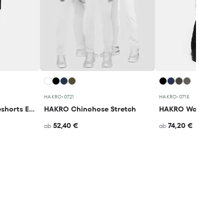
HAKRO
•
0721
HAKRO
•
0715
HAKRO Performanceshorts ECO
HAKRO Chinohose Stretch
52,40 €
74,20 €
ab
ab