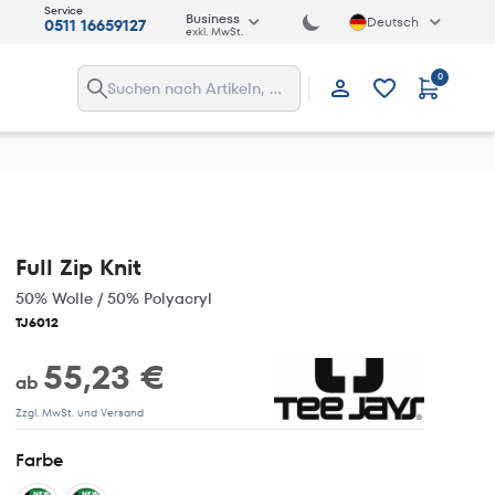
Service
Business
Deutsch
0511 16659127
exkl. MwSt.
0
Anmelden
Full Zip Knit
50% Wolle / 50% Polyacryl
TJ6012
55,23 €
ab
Zzgl. MwSt. und Versand
Farbe
NEW
NEW