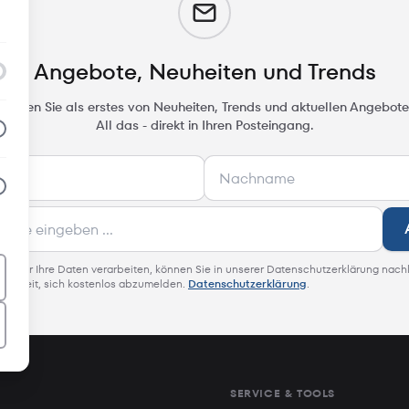
m
Angebote, Neuheiten und Trends
rfahren Sie als erstes von Neuheiten, Trends und aktuellen Angebote
All das - direkt in Ihren Posteingang.
 wie wir Ihre Daten verarbeiten, können Sie in unserer Datenschutzerklärung nach
glichkeit, sich kostenlos abzumelden.
Datenschutzerklärung
.
SERVICE & TOOLS