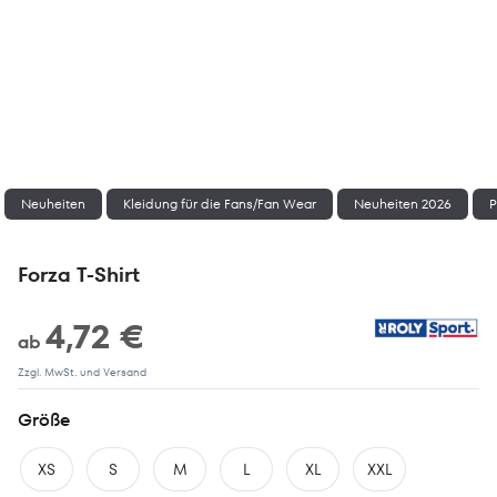
Neuheiten
Kleidung für die Fans/Fan Wear
Neuheiten 2026
P
Forza T-Shirt
4,72 €
ab
Zzgl. MwSt. und Versand
Größe
XS
S
M
L
XL
XXL