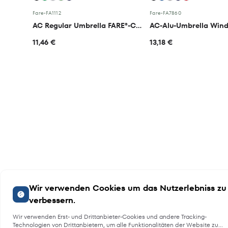
Fare
•
FA1112
Fare
•
FA7860
AC Regular Umbrella FARE®-Collection
AC-Alu-Umbrella Win
11,46 €
13,18 €
Wir verwenden Cookies um das Nutzerlebniss zu
verbessern.
Wir verwenden Erst- und Drittanbieter-Cookies und andere Tracking-
Technologien von Drittanbietern, um alle Funktionalitäten der Website zu