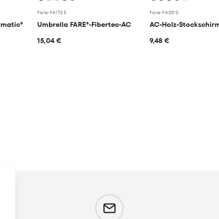
Fare
•
FA1755
Fare
•
FA3310
dmatic®
Umbrella FARE®-Fibertec-AC
AC-Holz-Stockschir
15,04 €
9,48 €