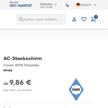
Service
Business
Deutsch
0511 16659127
exkl. MwSt.
0
Anmelden
AC-Stockschirm
Cover: 100% Polyester
FA1162
9,86 €
ab
Zzgl. MwSt. und Versand