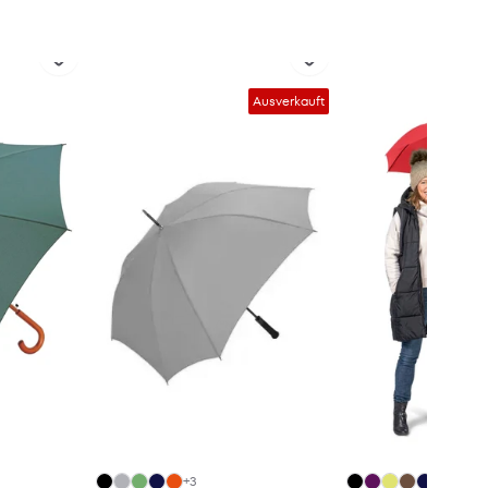
Ausverkauft
+3
+6