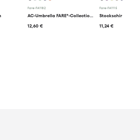
Fare
•
FA1182
Fare
•
FA1115
m
AC-Umbrella FARE®-Collection Square
Stockschirm FARE®
12,60 €
11,24 €