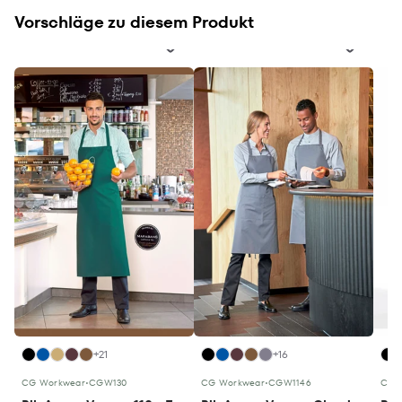
Vorschläge zu diesem Produkt
+21
+16
CG Workwear
•
CGW130
CG Workwear
•
CGW1146
CG 