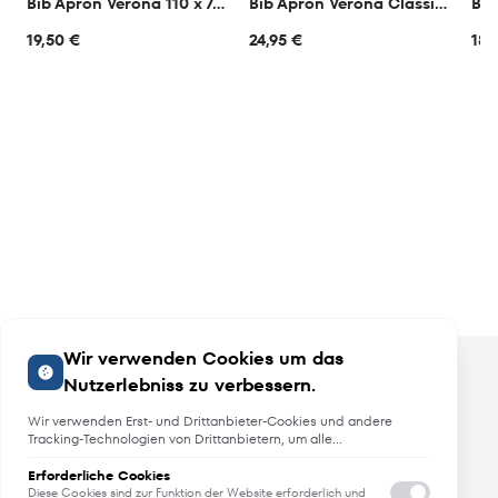
Bib Apron Verona 110 x 75 cm
Bib Apron Verona Classic Bag 90 x 75 cm
Bib
19,50 €
24,95 €
18,
Wir verwenden Cookies um das
Nutzerlebniss zu verbessern.
Wir verwenden Erst- und Drittanbieter-Cookies und andere
Tracking-Technologien von Drittanbietern, um alle
Funktionalitäten der Website zu bieten, das Benutzererlebnis an
Sie anzupassen, Analysen durchzuführen und personalisierte
Erforderliche Cookies
Angebote, Neuheiten und Trends
Werbung über unsere Websites, Apps und Newsletter im
Diese Cookies sind zur Funktion der Website erforderlich und