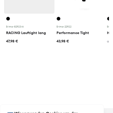
Erima
•
82923-6
Erima
•
22922
Erim
RACING Lauftight lang
Performance Tight
47,98 €
43,98 €
ab