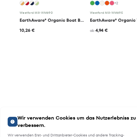
+2
Westford Mill
•
WM690
Westford Mill
•
WM695
EarthAware® Organic Boat Bag
10,26 €
4,94 €
ab
Wir verwenden Cookies um das Nutzerlebniss zu
verbessern.
Wir verwenden Erst- und Drittanbieter-Cookies und andere Tracking-