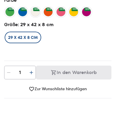
Farbe
NEW
NEW
NEW
NEW
NEW
NEW
NEW
Größe
: 29 x 42 x 8 cm
29 X 42 X 8 CM
In den Warenkorb
Zur Wunschliste hinzufügen