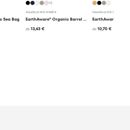
+2
Westford Mill
•
WM814
Westford Mill
•
WM816
c Sea Bag
EarthAware® Organic Barrel Bag
13,43 €
10,70 €
ab
ab