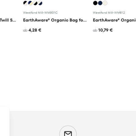
Westford Mill
•
WM801C
Westford Mill
•
WM812
EarthAware® Organic Twill Shopper
EarthAware® Organic Bag for Life - Contrast Handles
EarthAware® Organi
4,28 €
10,79 €
ab
ab