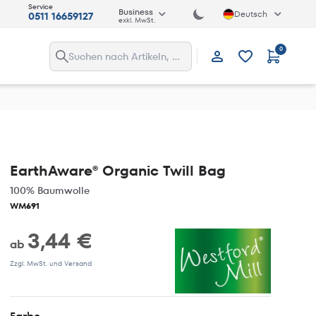
Service
Business
Deutsch
0511 16659127
exkl. MwSt.
0
Anmelden
EarthAware® Organic Twill Bag
100% Baumwolle
WM691
3,44 €
ab
Zzgl. MwSt. und Versand