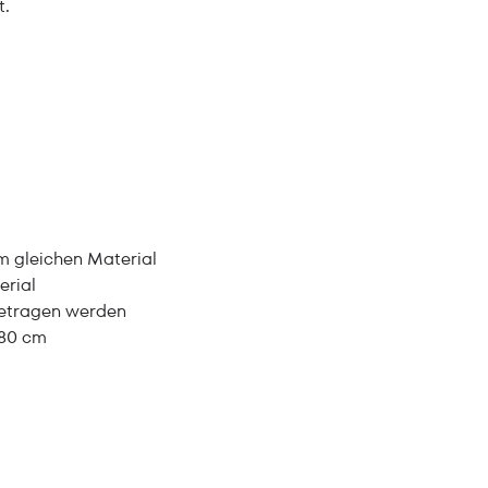
t.
m gleichen Material
erial
getragen werden
f 80 cm