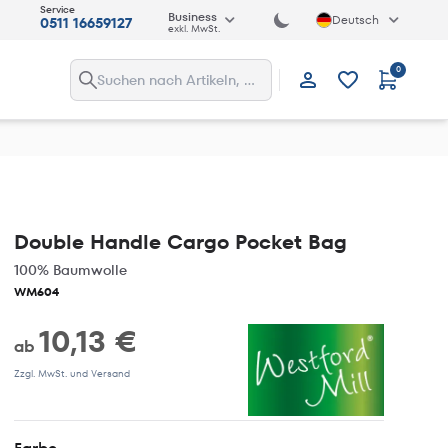
Service
Business
Deutsch
0511 16659127
exkl. MwSt.
0
Anmelden
Double Handle Cargo Pocket Bag
100% Baumwolle
WM604
10,13 €
ab
Zzgl. MwSt. und Versand