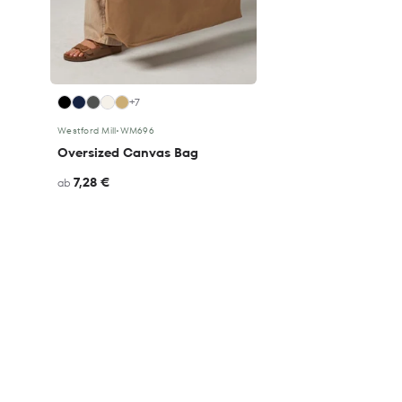
+7
Westford Mill
•
WM696
Oversized Canvas Bag
7,28 €
ab