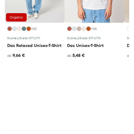
Organic
+22
+36
Stanley/Stella
•
STTU171
Stanley/Stella
•
STTU170
Stan
Das Relaxed Unisex-T-Shirt
Das Unisex-T-Shirt
Das
9,66 €
5,48 €
ab
ab
ab