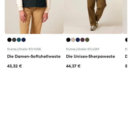
Stanley/Stella
•
STJW236
Stanley/Stella
•
STJU249
Stan
Die Damen-Softshellweste
Die Unisex-Sherpaweste
Die
43,32 €
44,37 €
52,