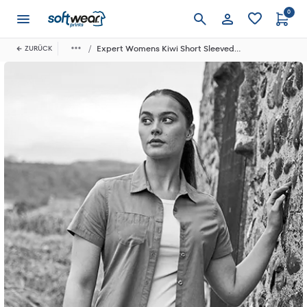
0
Anmelden
Expert Womens Kiwi Short Sleeved Shirt
ZURÜCK