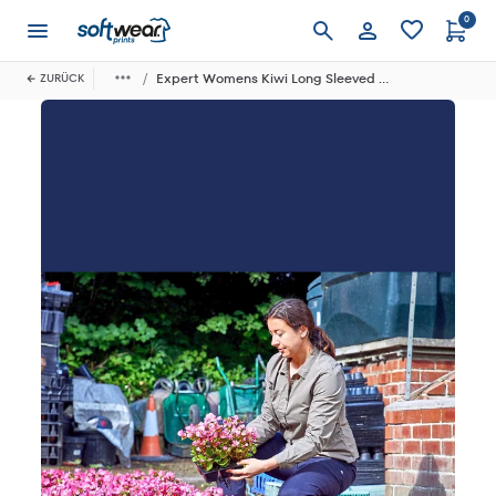
0
Anmelden
Expert Womens Kiwi Long Sleeved Shirt
ZURÜCK