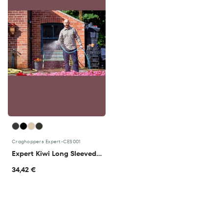
Craghoppers Expert
•
CES001
Expert Kiwi Long Sleeved Shirt
34,42 €